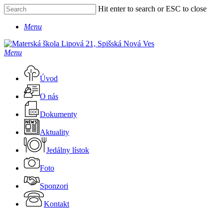
Skip
Hit enter to search or ESC to close
to
Close
main
Menu
Search
content
Menu
Úvod
O nás
Dokumenty
Aktuality
Jedálny lístok
Foto
Sponzori
Kontakt