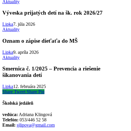
Aktuality
Výveska prijatých detí na šk. rok 2026/27
Lipka
7. júla 2026
Aktuality
Oznam o zápise dieťaťa do MŠ
Lipka
9. apríla 2026
Aktuality
Smernica č. 1/2025 – Prevencia a riešenie
šikanovania detí
Lipka
12. februára 2025
Share
Tweet
Share
Pin
Školská jedáleň
vedúca:
Adriana Klingová
Telefón:
053/446 52 58
Email:
sjlipova@gmail.com